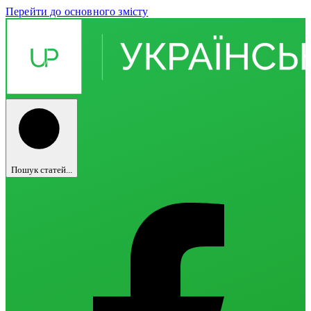
Перейти до основного змісту
Пошук статей...