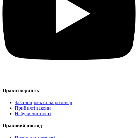
Правотворчість
Законопроекти на розгляді
Прийняті закони
Набули чинності
Правовий погляд
Право в мистецтві