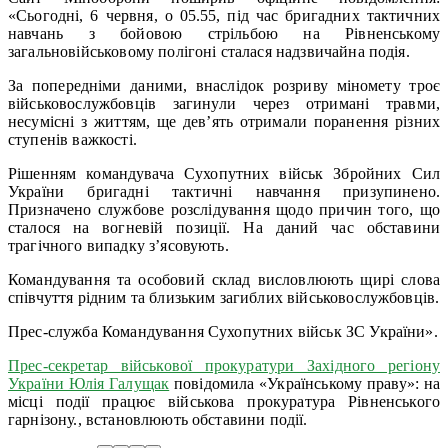
«Сьогодні, 6 червня, о 05.55, під час бригадних тактичних
навчань з бойовою стрільбою на Рівненському
загальновійськовому полігоні сталася надзвичайна подія.
За попередніми даними, внаслідок розриву міномету троє
військовослужбовців загинули через отримані травми,
несумісні з життям, ще дев’ять отримали поранення різних
ступенів важкості.
Рішенням командувача Сухопутних військ Збройних Сил
України бригадні тактичні навчання призупинено.
Призначено службове розслідування щодо причин того, що
сталося на вогневій позиції. На даний час обставини
трагічного випадку з’ясовують.
Командування та особовий склад висловлюють щирі слова
співчуття рідним та близьким загиблих військовослужбовців.
Прес-служба Командування Сухопутних військ ЗС України».
Прес-секретар військової прокуратури Західного регіону
України Юлія Галущак
повідомила «Українському праву»: на
місці події працює військова прокуратура Рівненського
гарнізону., встановлюють обставини події.