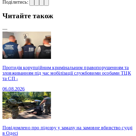
Поділитись:
Читайте також
—
Протидія корупційним кримінальним правопорушенням та
зловживанням під час мобілізації службовими особами ТЦК
та СП -
06.08.2026
Повідомлено про підозру у замаху на замовне вбивство судді
в Одесі