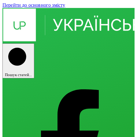
Перейти до основного змісту
Пошук статей...