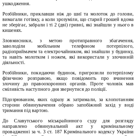
ушкодження.
Розбійники, приклавши ніж до шиї та молоток до голови,
вимагали готівку, а коли зрозуміли, що старий грошей вдома
не зберігає, забрали і ті 2 (дві) гривні, які знайшли у нього в
кишенях.
Зловмисники, з метою протиправного збагачення,
заволоділи мобільним телефоном потерпілого,
радіоприймачем та електрочайником, які знайшли у будинку,
та навіть молотком і ножем, які використали у злочинній
діяльності.
Розбійники, покидаючи будинок, пригрозили потерпілому
фізичною розправою, якщо повідомить про вчинення
злочину до правоохоронних органів. Проте чоловік мав
сміливість наступного дня звернутися до поліції.
Підозрюваним, яких одразу ж затримали, за клопотанням
сторони обвинувачення обрано запобіжний захід у виді
тримання під вартою.
До Славутського міськрайонного суду для розгляду
направлено обвинувальний акт у кримінальному
провадженні за ч. 3 ст. 187 Кримінального кодексу України