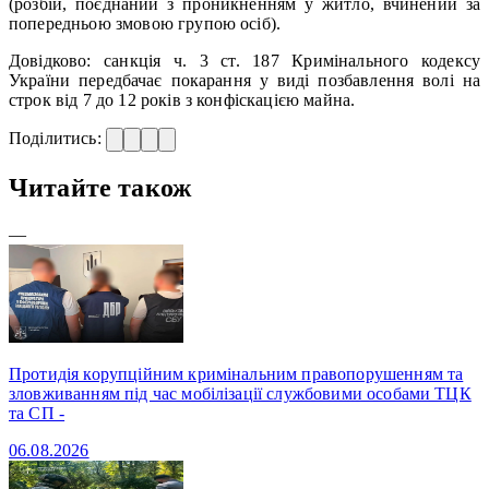
(розбій, поєднаний з проникненням у житло, вчинений за
попередньою змовою групою осіб).
Довідково: санкція ч. 3 ст. 187 Кримінального кодексу
України передбачає покарання у виді позбавлення волі на
строк від 7 до 12 років з конфіскацією майна.
Поділитись:
Читайте також
—
Протидія корупційним кримінальним правопорушенням та
зловживанням під час мобілізації службовими особами ТЦК
та СП -
06.08.2026