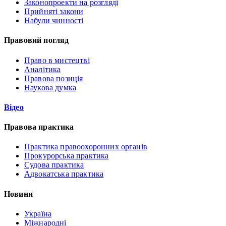
Законопроекти на розгляді
Прийняті закони
Набули чинності
Правовий погляд
Право в мистецтві
Аналітика
Правова позиція
Наукова думка
Відео
Правова практика
Практика правоохоронних органів
Прокурорська практика
Судова практика
Адвокатська практика
Новини
Україна
Міжнародні