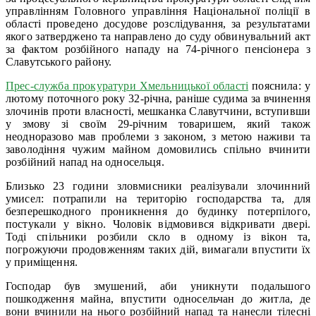
управлінням Головного управління Національної поліції в
області проведено досудове розслідування, за результатами
якого затверджено та направлено до суду обвинувальний акт
за фактом розбійного нападу на 74-річного пенсіонера з
Славутського району.
Прес-служба прокуратури Хмельницької області
пояснила: у
лютому поточного року 32-річна, раніше судима за вчинення
злочинів проти власності, мешканка Славутчини, вступивши
у змову зі своїм 29-річним товаришем, який також
неодноразово мав проблеми з законом, з метою наживи та
заволодіння чужим майном домовились спільно вчинити
розбійний напад на односельця.
Близько 23 години зловмисники реалізували злочинний
умисел: потрапили на територію господарства та, для
безперешкодного проникнення до будинку потерпілого,
постукали у вікно. Чоловік відмовився відкривати двері.
Тоді спільники розбили скло в одному із вікон та,
погрожуючи продовженням таких дій, вимагали впустити їх
у приміщення.
Господар був змушений, аби уникнути подальшого
пошкодження майна, впустити односельчан до житла, де
вони вчинили на нього розбійний напад та нанесли тілесні