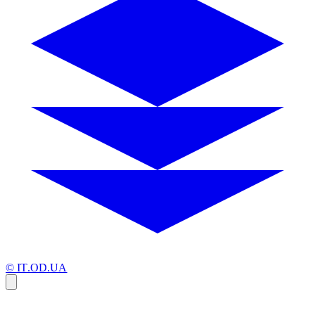
© IT.OD.UA