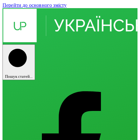
Перейти до основного змісту
Пошук статей...