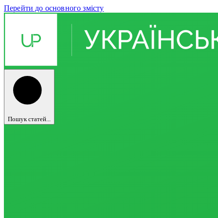
Перейти до основного змісту
Пошук статей...