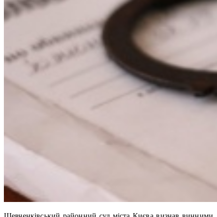
Шевченківський районний суд міста Києва визнав винними