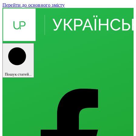
Перейти до основного змісту
Пошук статей...