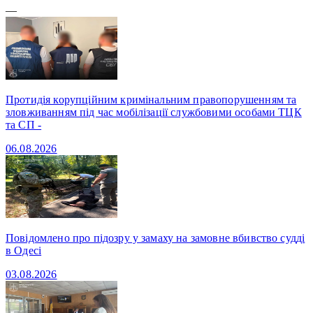
—
Протидія корупційним кримінальним правопорушенням та
зловживанням під час мобілізації службовими особами ТЦК
та СП -
06.08.2026
Повідомлено про підозру у замаху на замовне вбивство судді
в Одесі
03.08.2026