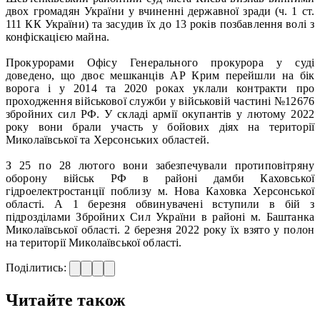
двох громадян України у вчиненні державної зради (ч. 1 ст.
111 КК України) та засудив їх до 13 років позбавлення волі з
конфіскацією майна.
Прокурорами Офісу Генерального прокурора у суді
доведено, що двоє мешканців АР Крим перейшли на бік
ворога і у 2014 та 2020 роках уклали контракти про
проходження військової служби у військовій частині №12676
збройних сил РФ. У складі армії окупантів у лютому 2022
року вони брали участь у бойових діях на території
Миколаївської та Херсонських областей.
З 25 по 28 лютого вони забезпечували протиповітряну
оборону військ РФ в районі дамби Каховської
гідроелектростанції поблизу м. Нова Каховка Херсонської
області. А 1 березня обвинувачені вступили в бій з
підрозділами Збройних Сил України в районі м. Баштанка
Миколаївської області. 2 березня 2022 року їх взято у полон
на території Миколаївської області.
Поділитись:
Читайте також