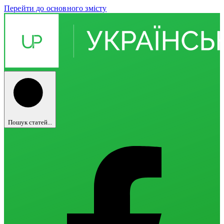
Перейти до основного змісту
Пошук статей...