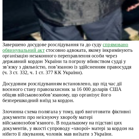
Завершено досудове розслідування та до суду
спрямовано
обвинувальний акт
стосовно адвоката, якому інкримінують
організацію незаконного переправлення особи через
державний кордон України та погрозу вбивством судді у
зв’язку з діяльністю, пов’язаною із здійсненням правосуддя
(ч. 3 ст. 332, ч. 1 ст. 377 КК України).
Досудовим розслідуванням встановлено, що під час дії
воєнного стану правозахисник за 16 000 доларів США
обіцяв військовозобов’язаному, що організує його
безперешкодний виїзд за кордон.
Злочинна схема полягала у тому, щоб виготовити фіктивні
документи про неіснуючу хворобу матері
військовозобов’язаного. В подальшому на підставі цих
документів, у якості супроводу «хворої» матері за кордон на
нібито її лікування, чоловік мав виїхати з України.