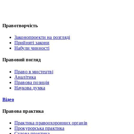
Правотворчість
Законопроекти на розгляді
Прийняті закони
Набули чинності
Правовий погляд
Право в мистецтві
Аналітика
Правова позиція
Наукова думка
Відео
Правова практика
Практика правоохоронних органів
Прокурорська практика
Судова практика