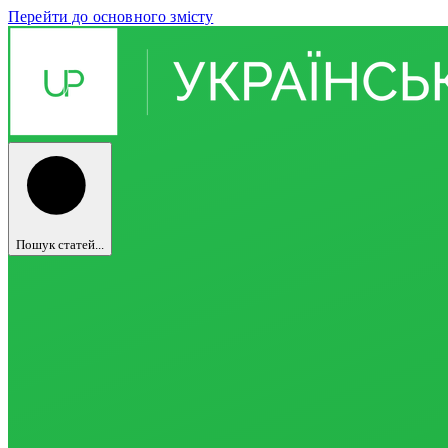
Перейти до основного змісту
Пошук статей...