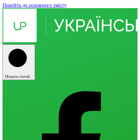
Перейти до основного змісту
Пошук статей...