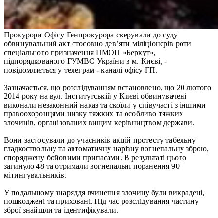
Прокурори Офісу Генпрокурора скерували до суду
обвинувальний акт стосовно дев’яти міліціонерів роти
спеціального призначення ПМОП «Беркут»,
підпорядкованого ГУМВС України в м. Києві, -
повідомляється у телеграм - каналі офісу ГП.
Зазначається, що розслідуванням встановлено, що 20 лютого
2014 року на вул. Інститутській у Києві обвинувачені
виконали незаконний наказ та скоїли у співучасті з іншими
правоохоронцями низку тяжких та особливо тяжких
злочинів, організованих вищим керівництвом держави.
Вони застосували до учасників акцій протесту табельну
гладкоствольну та автоматичну нарізну вогнепальну зброю,
споряджену бойовими припасами. В результаті цього
загинуло 48 та отримали вогнепальні поранення 90
мітингувальників.
У подальшому знаряддя вчинення злочину були викрадені,
пошкоджені та приховані. Під час розслідування частину
зброї знайшли та ідентифікували.