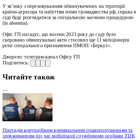
У зв’язку з переховуванням обвинувачених на території
країни-агресора та набуттям ними громадянства рф, справа в
суді буде розглядатися за спеціальною заочною процедурою
(in absentia).
Офіс ГП нагадує, що восени 2023 року до суду було
скеровано обвинувальні акти стосовно ще 11 міліціонерів
роти спеціального призначення ПМОП «Беркут».
Джерело: телеграм-канал Офісу ГП
Поділитись:
Читайте також
—
Протидія корупційним кримінальним правопорушенням та
зловживанням під час мобілізації службовими особами ТЦК