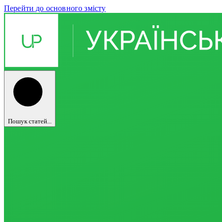
Перейти до основного змісту
Пошук статей...