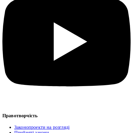
Правотворчість
Законопроекти на розгляді
Прийняті закони