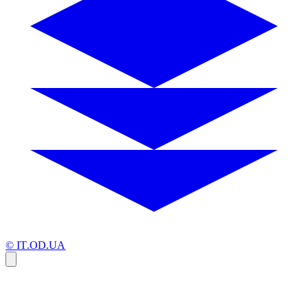
© IT.OD.UA