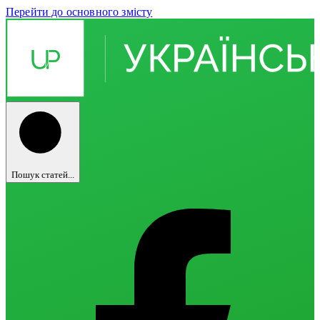
Перейти до основного змісту
Пошук статей...