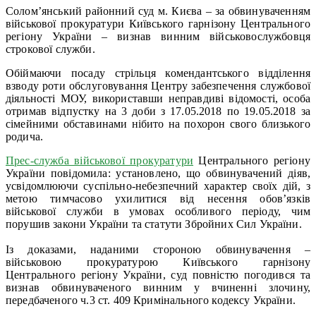
Солом’янський районний суд м. Києва – за обвинуваченням
військової прокуратури Київського гарнізону Центрального
регіону України – визнав винним військовослужбовця
строкової служби.
Обіймаючи посаду стрільця комендантського відділення
взводу роти обслуговування Центру забезпечення службової
діяльності МОУ, використавши неправдиві відомості, особа
отримав відпустку на 3 доби з 17.05.2018 по 19.05.2018 за
сімейними обставинами нібито на похорон свого близького
родича.
Прес-служба військової прокуратури
Центрального регіону
України повідомила: установлено, що обвинувачений діяв,
усвідомлюючи суспільно-небезпечний характер своїх дій, з
метою тимчасово ухилитися від несення обов’язків
військової служби в умовах особливого періоду, чим
порушив закони України та статути Збройних Сил України.
Із доказами, наданими стороною обвинувачення –
військовою прокуратурою Київського гарнізону
Центрального регіону України, суд повністю погодився та
визнав обвинуваченого винним у вчиненні злочину,
передбаченого ч.3 ст. 409 Кримінального кодексу України.