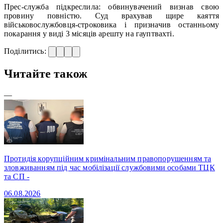
Прес-служба підкреслила: обвинувачений визнав свою
провину повністю. Суд врахував щире каяття
військовослужбовця-строковика і призначив останньому
покарання у виді 3 місяців арешту на гауптвахті.
Поділитись:
Читайте також
—
Протидія корупційним кримінальним правопорушенням та
зловживанням під час мобілізації службовими особами ТЦК
та СП -
06.08.2026