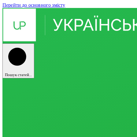
Перейти до основного змісту
Пошук статей...