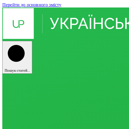
Перейти до основного змісту
Пошук статей...