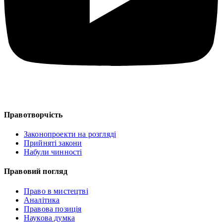
Правотворчість
Законопроекти на розгляді
Прийняті закони
Набули чинності
Правовий погляд
Право в мистецтві
Аналітика
Правова позиція
Наукова думка