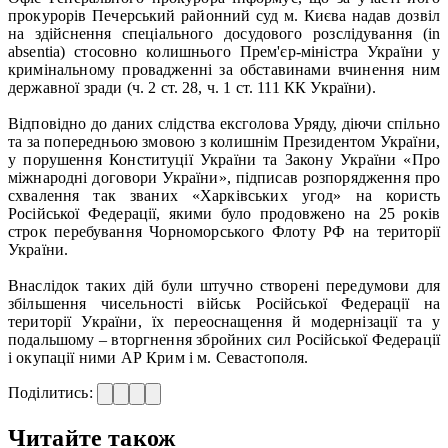
прокурорів Печерський районний суд м. Києва надав дозвіл
на здійснення спеціального досудового розслідування (in
absentia) стосовно колишнього Прем'єр-міністра України у
кримінальному провадженні за обставинами вчинення ним
державної зради (ч. 2 ст. 28, ч. 1 ст. 111 КК України).
Відповідно до даних слідства ексголова Уряду, діючи спільно
та за попередньою змовою з колишнім Президентом України,
у порушення Конституції України та Закону України «Про
міжнародні договори України», підписав розпорядження про
схвалення так званих «Харківських угод» на користь
Російської Федерації, якими було продовжено на 25 років
строк перебування Чорноморського Флоту РФ на території
України.
Внаслідок таких дій були штучно створені передумови для
збільшення чисельності військ Російської Федерації на
території України, їх переоснащення й модернізації та у
подальшому – вторгнення збройних сил Російської Федерації
і окупації ними АР Крим і м. Севастополя.
Поділитись:
Читайте також