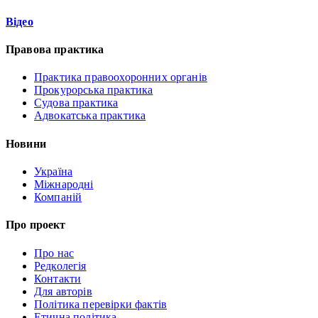
Відео
Правова практика
Практика правоохоронних органів
Прокурорська практика
Судова практика
Адвокатська практика
Новини
Україна
Міжнародні
Компаній
Про проект
Про нас
Редколегія
Контакти
Для авторів
Політика перевірки фактів
Етична політика