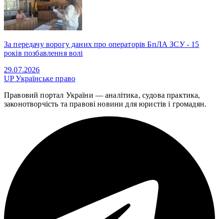
За передачу ворогу даних про операторів БпЛА ЗСУ - 15
років позбавлення волі
29.07.2026
UP
Українське право
Правовий портал України — аналітика, судова практика,
законотворчість та правові новини для юристів і громадян.