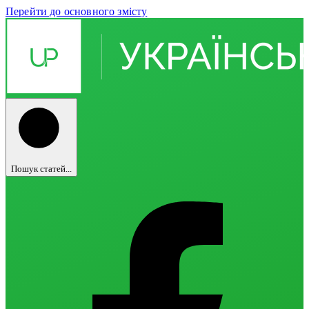
Перейти до основного змісту
Пошук статей...