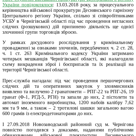
України повідомлялося
: 13.03.2018 року, за процесуального
керівництва військової прокуратури Деснянського гарнізону
Центрального регіону України, спільно зі співробітниками
УСБУ в Чернігівській області під час проведення негласних
слідчих (розшукових) дій припинено діяльність ще однієї
злочинної групи торговців зброєю.
У рамках досудового розслідування у кримінальному
провадженні за ознаками злочинів, передбачених ч. 2 ст. 28,
ч. 1 ст. 263 Кримінального кодексу України затримано
чотирьох мешканців Чернігівської області, які налагодили
схему викрадення зброї і боєприпасів та їх реалізації на
території Чернігівської області.
Прес-служба нагадала: під час проведення першочергових
слідчих дій та оперативних закупок у зловмисників
виявлено та вилучено 2 гранатомети – РПГ-22 та РПГ-26, 19
гранат (Ф-1, РГД-5, РГН) та запали до них, 2 пістолети та
автомат іноземного виробництва, 1200 набоїв калібру 7,62
мм та 9 мм, а також – 2 тротилові шашки загальною вагою
600 грамів із електродетонаторами до них.
I 27.09.2018 Новозаводський районний суд м. Чернігова
повністю погодився з доказами, наданими публічними
обвинувачами військової прокуратури Деснянського