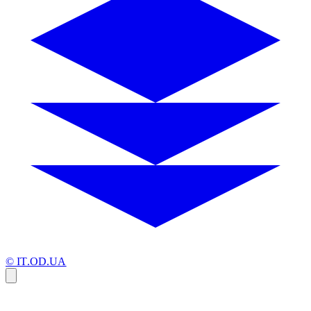
© IT.OD.UA