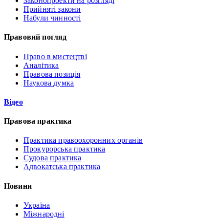
Законопроекти на розгляді
Прийняті закони
Набули чинності
Правовий погляд
Право в мистецтві
Аналітика
Правова позиція
Наукова думка
Відео
Правова практика
Практика правоохоронних органів
Прокурорська практика
Судова практика
Адвокатська практика
Новини
Україна
Міжнародні