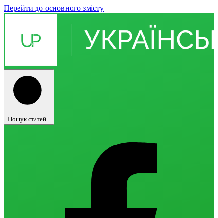
Перейти до основного змісту
Пошук статей...