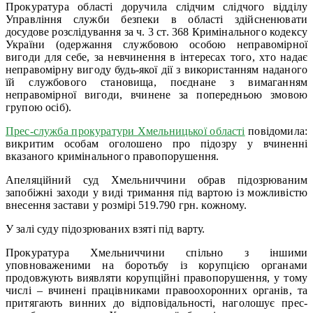
Прокуратура області доручила слідчим слідчого відділу
Управління служби безпеки в області здійсненювати
досудове розслідування за ч. 3 ст. 368 Кримінального кодексу
України (одержання службовою особою неправомірної
вигоди для себе, за невчинення в інтересах того, хто надає
неправомірну вигоду будь-якої дії з використанням наданого
їй службового становища, поєднане з вимаганням
неправомірної вигоди, вчинене за попередньою змовою
групою осіб).
Прес-служба прокуратури Хмельницької області
повідомила:
викритим особам оголошено про підозру у вчиненні
вказаного кримінального правопорушення.
Апеляційний суд Хмельниччини обрав підозрюваним
запобіжні заходи у виді тримання під вартою із можливістю
внесення застави у розмірі 519.790 грн. кожному.
У залі суду підозрюваних взяті під варту.
Прокуратура Хмельниччини спільно з іншими
уповноваженими на боротьбу із корупцією органами
продовжують виявляти корупційні правопорушення, у тому
числі – вчинені працівниками правоохоронних органів, та
притягають винних до відповідальності, наголошує прес-