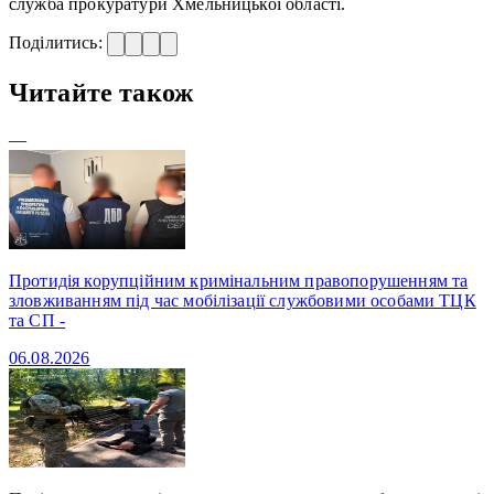
служба прокуратури Хмельницької області.
Поділитись:
Читайте також
—
Протидія корупційним кримінальним правопорушенням та
зловживанням під час мобілізації службовими особами ТЦК
та СП -
06.08.2026