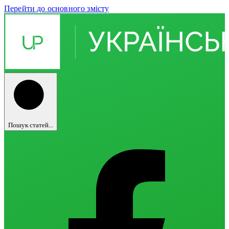
Перейти до основного змісту
Пошук статей...