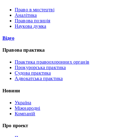
Право в мистецтві
Аналітика
Правова позиція
Наукова думка
Відео
Правова практика
Практика правоохоронних органів
Прокурорська практика
Судова практика
Адвокатська практика
Новини
Україна
Міжнародні
Компаній
Про проект