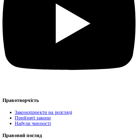
Правотворчість
Законопроекти на розгляді
Прийняті закони
Набули чинності
Правовий погляд