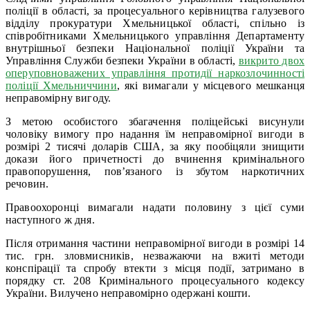
поліції в області, за процесуального керівництва галузевого
відділу прокуратури Хмельницької області, спільно із
співробітниками Хмельницького управління Департаменту
внутрішньої безпеки Національної поліції України та
Управління Служби безпеки України в області,
викрито двох
оперуповноважених управління протидії наркозлочинності
поліції Хмельниччини
, які вимагали у місцевого мешканця
неправомірну вигоду.
З метою особистого збагачення поліцейські висунули
чоловіку вимогу про надання їм неправомірної вигоди в
розмірі 2 тисячі доларів США, за яку пообіцяли знищити
докази його причетності до вчинення кримінального
правопорушення, пов’язаного із збутом наркотичних
речовин.
Правоохоронці вимагали надати половину з цієї суми
наступного ж дня.
Після отримання частини неправомірної вигоди в розмірі 14
тис. грн. зловмисників, незважаючи на вжиті методи
конспірації та спробу втекти з місця події, затримано в
порядку ст. 208 Кримінального процесуального кодексу
України. Вилучено неправомірно одержані кошти.