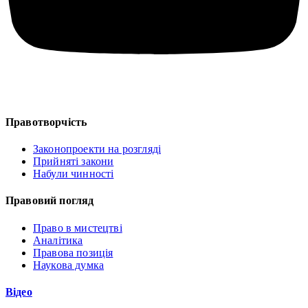
Правотворчість
Законопроекти на розгляді
Прийняті закони
Набули чинності
Правовий погляд
Право в мистецтві
Аналітика
Правова позиція
Наукова думка
Відео