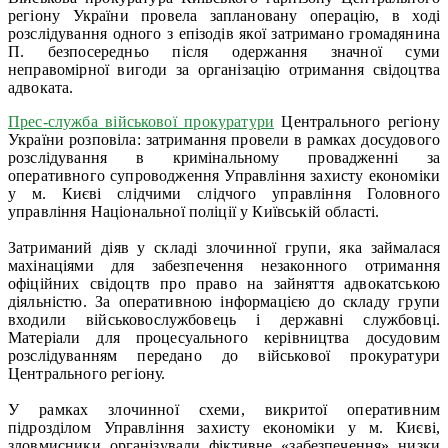
регіону України провела заплановану операцію, в ході
розслідування одного з епізодів якої затримано громадянина
П. безпосередньо після одержання значної суми
неправомірної вигоди за організацію отримання свідоцтва
адвоката.
Прес-служба військової прокуратури
Центрального регіону
України розповіла: затримання провели в рамках досудового
розслідування в кримінальному провадженні за
оперативного супроводження Управління захисту економіки
у м. Києві слідчими слідчого управління Головного
управління Національної поліції у Київській області.
Затриманий діяв у складі злочинної групи, яка займалася
махінаціями для забезпечення незаконного отримання
офіційних свідоцтв про право на зайняття адвокатською
діяльністю. За оперативною інформацією до складу групи
входили військовослужбовець і державні службовці.
Матеріали для процесуального керівництва досудовим
розслідуванням передано до військової прокуратури
Центрального регіону.
У рамках злочинної схеми, викритої оперативним
підрозділом Управління захисту економіки у м. Києві,
зловмисники організували фіктивне «забезпечення» низки