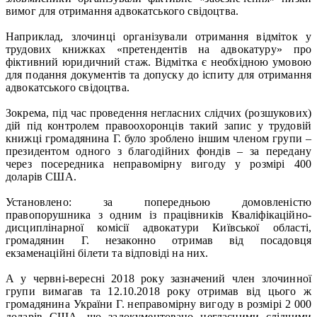
вимог для отримання адвокатського свідоцтва.
Наприклад, злочинці організували отримання відміток у
трудових книжках «претендентів на адвокатуру» про
фіктивний юридичний стаж. Відмітка є необхідною умовою
для подання документів та допуску до іспиту для отримання
адвокатського свідоцтва.
Зокрема, під час проведення негласних слідчих (розшукових)
дій під контролем правоохоронців такий запис у трудовій
книжці громадянина Г. було зроблено іншим членом групи –
президентом одного з благодійних фондів – за передану
через посередника неправомірну вигоду у розмірі 400
доларів США.
Установлено: за попередньою домовленістю
правопорушника з одним із працівників Кваліфікаційно-
дисциплінарної комісії адвокатури Київської області,
громадянин Г. незаконно отримав від посадовця
екзаменаційні білети та відповіді на них.
А у червні-вересні 2018 року зазначений член злочинної
групи вимагав та 12.10.2018 року отримав від цього ж
громадянина України Г. неправомірну вигоду в розмірі 2 000
доларів США, що задокументовано негласними слідчими