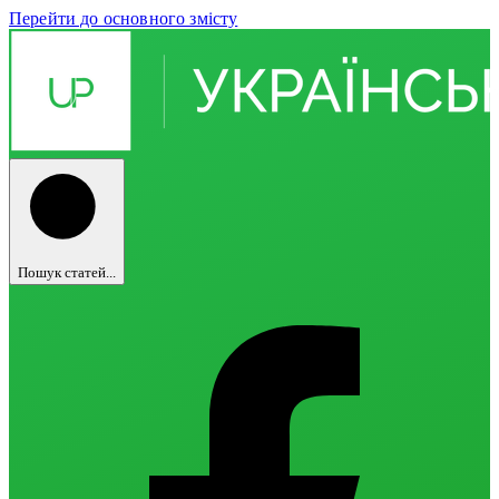
Перейти до основного змісту
Пошук статей...