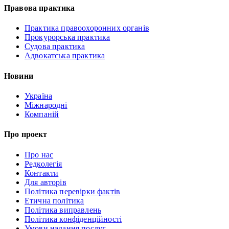
Правова практика
Практика правоохоронних органів
Прокурорська практика
Судова практика
Адвокатська практика
Новини
Україна
Міжнародні
Компаній
Про проект
Про нас
Редколегія
Контакти
Для авторів
Політика перевірки фактів
Етична політика
Політика виправлень
Політика конфіденційності
Умови надання послуг