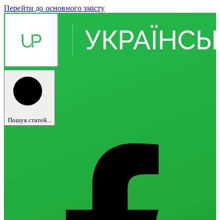
Перейти до основного змісту
Пошук статей...