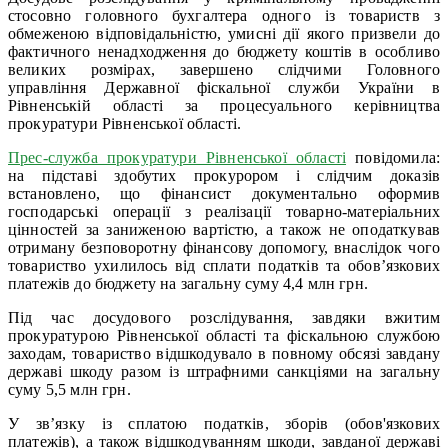
стосовно головного бухгалтера одного із товариств з
обмеженою відповідальністю, умисні дії якого призвели до
фактичного ненадходження до бюджету коштів в особливо
великих розмірах, завершено слідчими Головного
управління Державної фіскальної служби України в
Рівненській області за процесуального керівництва
прокуратури Рівненської області.
Прес-служба прокуратури Рівненської області
повідомила:
на підставі здобутих прокурором і слідчим доказів
встановлено, що фінансист документально оформив
господарські операції з реалізації товарно-матеріальних
цінностей за заниженою вартістю, а також не оподаткував
отриману безповоротну фінансову допомогу, внаслідок чого
товариство ухилилось від сплати податків та обов’язкових
платежів до бюджету на загальну суму 4,4 млн грн.
Під час досудового розслідування, завдяки вжитим
прокуратурою Рівненської області та фіскальною службою
заходам, товариство відшкодувало в повному обсязі завдану
державі шкоду разом із штрафними санкціями на загальну
суму 5,5 млн грн.
У зв’язку із сплатою податків, зборів (обов'язкових
платежів), а також відшкодуванням шкоди, завданої державі