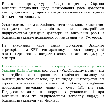
Військовою прокуратурою Західного регіону України
виявлені порушення щодо невиконання умов договорів
генпідрядником, що призводить до незаконного заволодіння
бюджетними коштами.
Установлено, що між Західним територіальним квартирно-
експлуатаційним управлінням та комерційним
підприємством укладено договори на виконання робіт із
будівництва казарм поліпшеного планування у м. Ужгороді.
На виконання умов даних договорів Західним
територіальним КЕУ генпідряднику в якості попередньої
оплати перераховано бюджетні кошти на загальну суму 2,7
млн грн.
Прес-секретар військової прокуратури Західного регіону
України Юлія Галущак
розповіла «Українському праву»: під
час здійснення контролю та технічного нагляду за
будівництвом установлено, що генпідрядник пропустив всі
строки виконання зобов’язань. А роботи, передбачені
договорами, виконано лише на суму 131 тис грн.
Підкреслено: аналогічні порушення установлені і при
виконанні цим же підприємством договору підряду з
будівництва казарми у м. Чернівці.