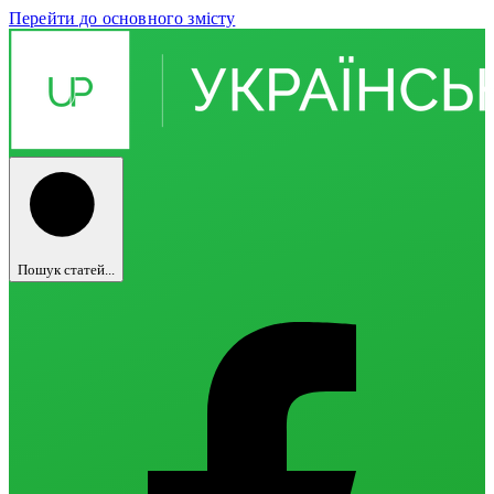
Перейти до основного змісту
Пошук статей...