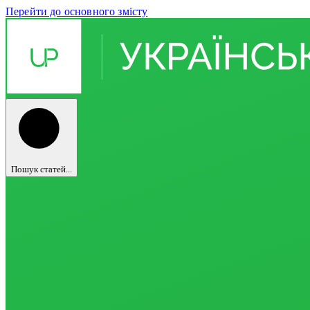
Перейти до основного змісту
Пошук статей...