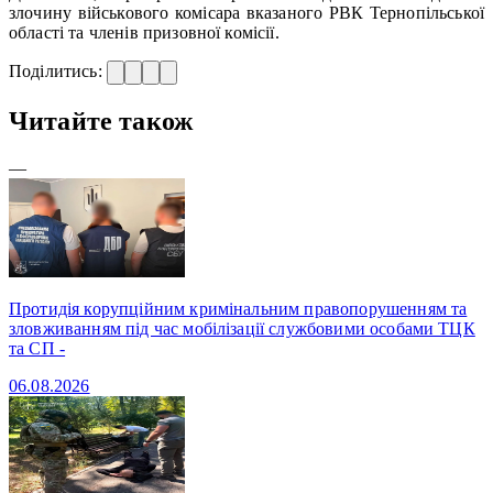
злочину військового комісара вказаного РВК Тернопільської
області та членів призовної комісії.
Поділитись:
Читайте також
—
Протидія корупційним кримінальним правопорушенням та
зловживанням під час мобілізації службовими особами ТЦК
та СП -
06.08.2026