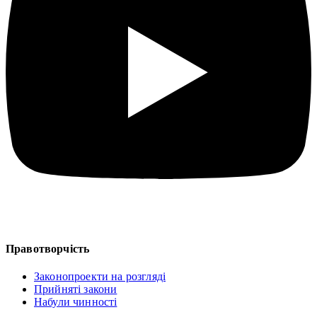
Правотворчість
Законопроекти на розгляді
Прийняті закони
Набули чинності