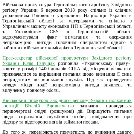
Військова прокуратура Тернопільського гарнізону Західного
регіону України 6 вересня 2018 року спільно із слідчим
управлінням Головного управління Нацполіції України в
Тернопільській області за матеріалами та спільно з
Управлінням захисту економіки НП в Тернопільській області
та Управлінням СБУ в Тернопільській області
задокументували факт вимагання та одержання
неправомірної вигоди головним спеціалістом одного з
районних військових комісаріатів Тернопільської області.
Прес-секретар військової прокуратури Західного регіону
України Юлія Галущак
розповіла «Українському праву»:
кошти у розмірі 1400 доларів США від місцевої мешканки
призначалися за вирішення питання щодо визнання її сина
непридатним до військової служби. Під час проведення
огляду місця події неправомірна вигода виявлена та
вилучена у повному обсязі.
Військовий прокурор Західного регіону України полковник
юстиції Віталій Вдовитченко
зазначив: проводяться
першочергові слідчі (розшукові) дії. Вирішують питання
щодо затримання службової особи, повідомлення про
підозру та відсторонення від займаної посади.
До того ж, перевіряється причетність до вчинення даного