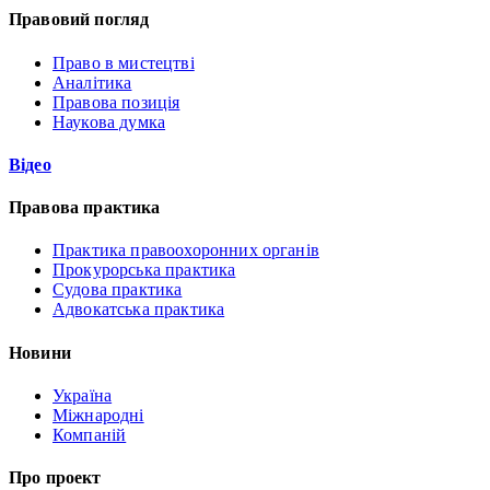
Правовий погляд
Право в мистецтві
Аналітика
Правова позиція
Наукова думка
Відео
Правова практика
Практика правоохоронних органів
Прокурорська практика
Судова практика
Адвокатська практика
Новини
Україна
Міжнародні
Компаній
Про проект