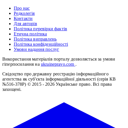
Про нас
Редколегія
Контакти
Для авторів
Політика перевірки фактів
Етична політика
Політика виправлень
Політика конфіденційності
Умови надання послуг
Використання матеріалів порталу дозволяється за умови
гіперпосилання на
ukrainepravo.com
.
Свідоцтво про державну реєстрацію інформаційного
агентства як суб'єкта інформаційної діяльності (серія КВ
№516-378Р)
© 2015 - 2026 Українське право. Всі права
захищені.