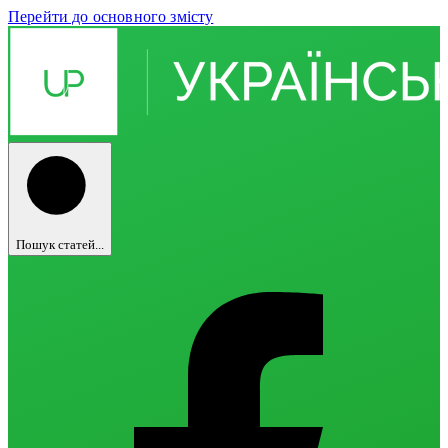
Перейти до основного змісту
Пошук статей...