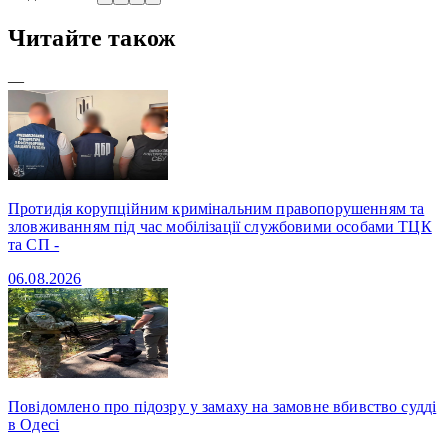
Читайте також
—
Протидія корупційним кримінальним правопорушенням та
зловживанням під час мобілізації службовими особами ТЦК
та СП -
06.08.2026
Повідомлено про підозру у замаху на замовне вбивство судді
в Одесі