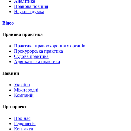
Аналітика
Правова позиція
Наукова думка
Відео
Правова практика
Практика правоохоронних органів
Прокурорська практика
Судова практика
Адвокатська практика
Новини
Україна
Міжнародні
Компаній
Про проект
Про нас
Редколегія
Контакти