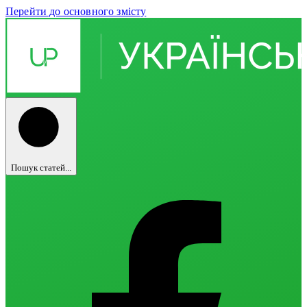
Перейти до основного змісту
Пошук статей...