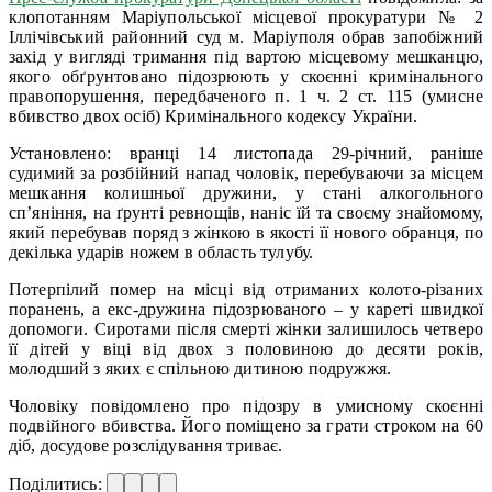
клопотанням Маріупольської місцевої прокуратури № 2
Іллічівський районний суд м. Маріуполя обрав запобіжний
захід у вигляді тримання під вартою місцевому мешканцю,
якого обґрунтовано підозрюють у скоєнні кримінального
правопорушення, передбаченого п. 1 ч. 2 ст. 115 (умисне
вбивство двох осіб) Кримінального кодексу України.
Установлено: вранці 14 листопада 29-річний, раніше
судимий за розбійний напад чоловік, перебуваючи за місцем
мешкання колишньої дружини, у стані алкогольного
сп’яніння, на ґрунті ревнощів, наніс їй та своєму знайомому,
який перебував поряд з жінкою в якості її нового обранця, по
декілька ударів ножем в область тулубу.
Потерпілий помер на місці від отриманих колото-різаних
поранень, а екс-дружина підозрюваного – у кареті швидкої
допомоги. Сиротами після смерті жінки залишилось четверо
її дітей у віці від двох з половиною до десяти років,
молодший з яких є спільною дитиною подружжя.
Чоловіку повідомлено про підозру в умисному скоєнні
подвійного вбивства. Його поміщено за грати строком на 60
діб, досудове розслідування триває.
Поділитись: