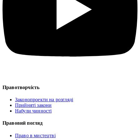
Правотворчість
Законопроекти на розгляді
Прийняті закони
Набули чинності
Правовий погляд
Право в мистецтві