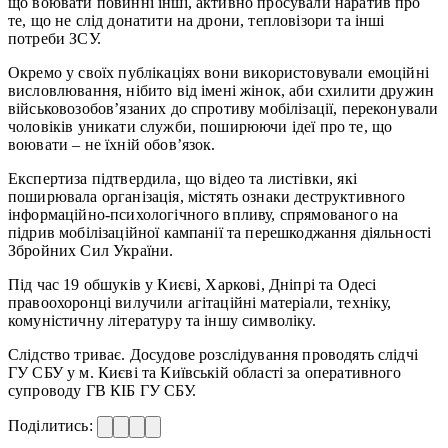
що воювати повинні інші, активно просували наратив про
те, що не слід донатити на дрони, тепловізори та інші
потреби ЗСУ.
Окремо у своїх публікаціях вони використовували емоційні
висловлювання, нібито від імені жінок, аби схилити дружин
військовозобов’язаних до спротиву мобілізації, переконували
чоловіків уникати служби, поширюючи ідеї про те, що
воювати – не їхній обов’язок.
Експертиза підтвердила, що відео та листівки, які
поширювала організація, містять ознаки деструктивного
інформаційно-психологічного впливу, спрямованого на
підрив мобілізаційної кампанії та перешкоджання діяльності
Збройних Сил України.
Під час 19 обшуків у Києві, Харкові, Дніпрі та Одесі
правоохоронці вилучили агітаційні матеріали, техніку,
комуністичну літературу та іншу символіку.
Слідство триває. Досудове розслідування проводять слідчі
ГУ СБУ у м. Києві та Київській області за оперативного
супроводу ГВ КІБ ГУ СБУ.
Поділитись: