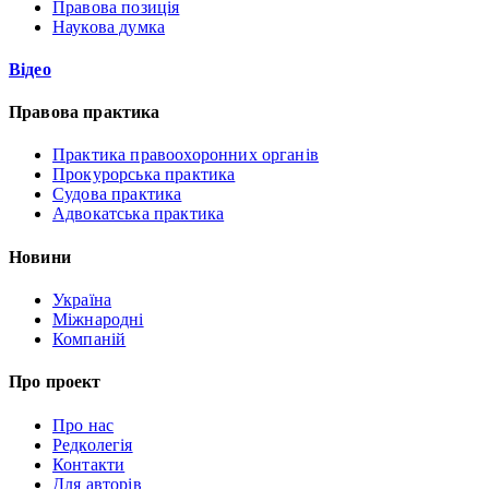
Правова позиція
Наукова думка
Відео
Правова практика
Практика правоохоронних органів
Прокурорська практика
Судова практика
Адвокатська практика
Новини
Україна
Міжнародні
Компаній
Про проект
Про нас
Редколегія
Контакти
Для авторів