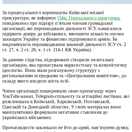
За процесуального керівництва Київської міської
прокуратури, як інформує
Офіс Генерального прокурора
,
повідомлено про підозру п’ятьом членам громадської
організації, які перешкоджали діяльності ЗСУ, намагалися
підірвати довіру до військових, зменшити кількість охочих
захищати Україну та фінансово підтримувати армію. Їм
інкримінують перешкоджання законній діяльності ЗСУ (ч. 2
ст. 27, ч. 2 ст. 28, ч. 1 ст. 114-1 КК України).
За даними слідства, підозрювані створили нелегальну
організацію, яка пропагувала марксистську та комуністичну
ідеологію. Вони мали розгалужену структуру з
регіональними осередками та «Центральним комітетом», до
складу якого входило шість осіб.
Члени організації поширювали свою пропаганду через
YouTube-канал, Telegram-спільноту та агітаційні листівки, які
розклеювали в Київській, Харківській, Полтавській,
Одеській та Донецькій областях. У своїх матеріалах вони
маніпулятивно формували негативне ставлення до
українських військових.
Пропагандисти закликали не йти до армії, нав’язуючи думку,