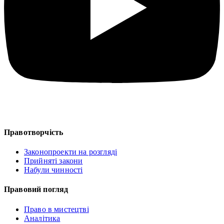
Правотворчість
Законопроекти на розгляді
Прийняті закони
Набули чинності
Правовий погляд
Право в мистецтві
Аналітика