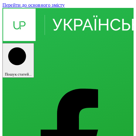
Перейти до основного змісту
Пошук статей...