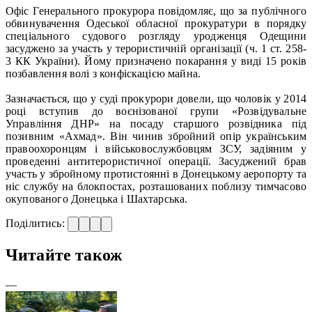
Офіс Генерального прокурора повідомляє, що за публічного
обвинувачення Одеської обласної прокуратури в порядку
спеціального судового розгляду уродженця Одещини
засуджено за участь у терористичній організації (ч. 1 ст. 258-
3 КК України). Йому призначено покарання у виді 15 років
позбавлення волі з конфіскацією майна.
Зазначається, що у суді прокурори довели, що чоловік у 2014
році вступив до воєнізованої групи «Розвідувальне
Управління ДНР» на посаду старшого розвідника під
позивним «Ахмад». Він чинив збройний опір українським
правоохоронцям і військовослужбовцям ЗСУ, задіяним у
проведенні антитерористичної операції. Засуджений брав
участь у збройному протистоянні в Донецькому аеропорту та
ніс службу на блокпостах, розташованих поблизу тимчасово
окупованого Донецька і Шахтарська.
Поділитись:
Читайте також
—