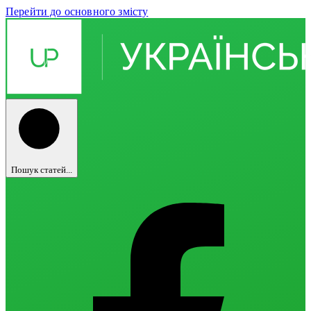
Перейти до основного змісту
Пошук статей...