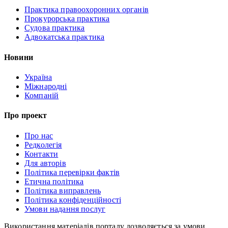
Практика правоохоронних органів
Прокурорська практика
Судова практика
Адвокатська практика
Новини
Україна
Міжнародні
Компаній
Про проект
Про нас
Редколегія
Контакти
Для авторів
Політика перевірки фактів
Етична політика
Політика виправлень
Політика конфіденційності
Умови надання послуг
Використання матеріалів порталу дозволяється за умови