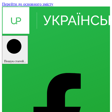
Перейти до основного змісту
Пошук статей...