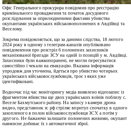
Офіс Генерального прокурора повідомив про реєстрацію
кримінального провадження та початок досудового
розслідування за оприлюдненими фактами убивства
окупантами українських військовополонених в Авдіїївці та
Веселому.
Зокрема повідомляється, що за даними слідства, 18 лютого
2024 року в одному з телеграм-каналів опубліковано
повідомлення про розстріл 6 полонених захисників
механізованої бригади ЗСУ на одній із позицій у м. Авдіївці.
Захисники були важкопоранені, не могли пересуватися
самостійно і чекали на евакуацію. Вказана інформація
упродовж дня уточнена, йдеться про убивство чотирьох
українських військовослужбовців, троє з яких уже
ідентифіковані.
Водночас під час моніторингу медіа виявлено відеозапис із
фрагментом вбивства ще двох українських воїнів поблизу с.
Веселе Бахмутського району. На запису з камери дрона
видно, представник зс рф стріляє впритул спочатку в одного
захопленого в полон військовослужбовця ЗСУ, а потім у
другого. Не бажаючи залишати полонених живими, окупант
навмисне добиває їх з автоматичної зброї.