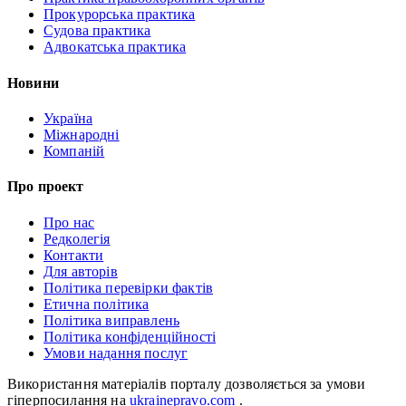
Прокурорська практика
Судова практика
Адвокатська практика
Новини
Україна
Міжнародні
Компаній
Про проект
Про нас
Редколегія
Контакти
Для авторів
Політика перевірки фактів
Етична політика
Політика виправлень
Політика конфіденційності
Умови надання послуг
Використання матеріалів порталу дозволяється за умови
гіперпосилання на
ukrainepravo.com
.