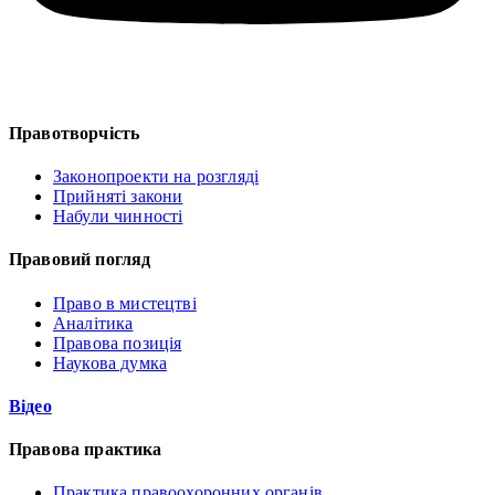
Правотворчість
Законопроекти на розгляді
Прийняті закони
Набули чинності
Правовий погляд
Право в мистецтві
Аналітика
Правова позиція
Наукова думка
Відео
Правова практика
Практика правоохоронних органів