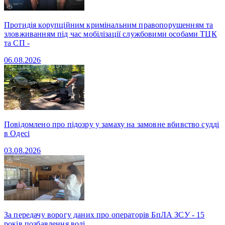
Протидія корупційним кримінальним правопорушенням та
зловживанням під час мобілізації службовими особами ТЦК
та СП -
06.08.2026
Повідомлено про підозру у замаху на замовне вбивство судді
в Одесі
03.08.2026
За передачу ворогу даних про операторів БпЛА ЗСУ - 15
років позбавлення волі