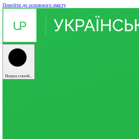
Перейти до основного змісту
Пошук статей...