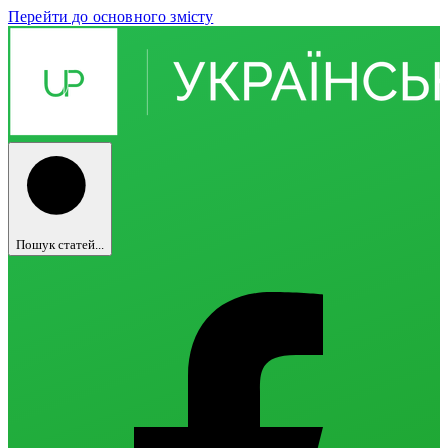
Перейти до основного змісту
Пошук статей...