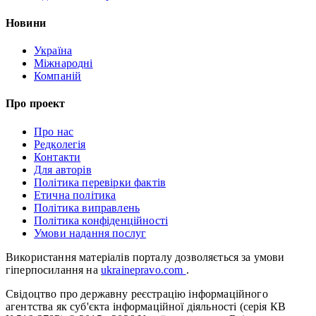
Новини
Україна
Міжнародні
Компаній
Про проект
Про нас
Редколегія
Контакти
Для авторів
Політика перевірки фактів
Етична політика
Політика виправлень
Політика конфіденційності
Умови надання послуг
Використання матеріалів порталу дозволяється за умови
гіперпосилання на
ukrainepravo.com
.
Свідоцтво про державну реєстрацію інформаційного
агентства як суб'єкта інформаційної діяльності (серія КВ