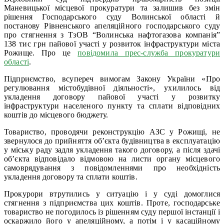
Маневицької місцевої прокуратури та залишив без змін
рішення Господарського суду Волинської області й
постанову Рівненського апеляційного господарського суду
про стягнення з ТзОВ “Волинська нафтогазова компанія”
138 тис грн пайової участі у розвиток інфраструктури міста
Рожище. Про це
повідомила прес-служба прокуратури
області
.
Підприємство, всупереч вимогам Закону України «Про
регулювання містобудівної діяльності», ухилилось від
укладення договору пайової участі у розвитку
інфраструктури населеного пункту та сплати відповідних
коштів до місцевого бюджету.
Товариство, проводячи реконструкцію АЗС у Рожищі, не
звернулося до прийняття об’єкта будівництва в експлуатацію
у міську раду задля укладення такого договору, а після здачі
об’єкта відповідало відмовою на листи органу місцевого
самоврядування з повідомленнями про необхідність
укладення договору та сплати коштів.
Прокурори втрутились у ситуацію і у суді домоглися
стягнення з підприємства цих коштів. Проте, господарське
товариство не погодилось із рішенням суду першої інстанції і
оскаржило його у апеляційному, а потім і у касаційному