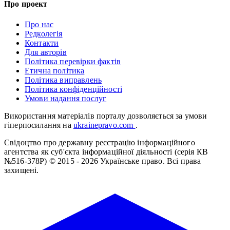
Про проект
Про нас
Редколегія
Контакти
Для авторів
Політика перевірки фактів
Етична політика
Політика виправлень
Політика конфіденційності
Умови надання послуг
Використання матеріалів порталу дозволяється за умови
гіперпосилання на
ukrainepravo.com
.
Свідоцтво про державну реєстрацію інформаційного
агентства як суб'єкта інформаційної діяльності (серія КВ
№516-378Р)
© 2015 - 2026 Українське право. Всі права
захищені.