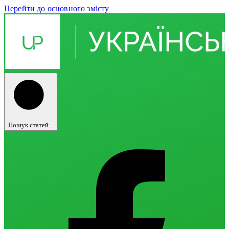
Перейти до основного змісту
Пошук статей...