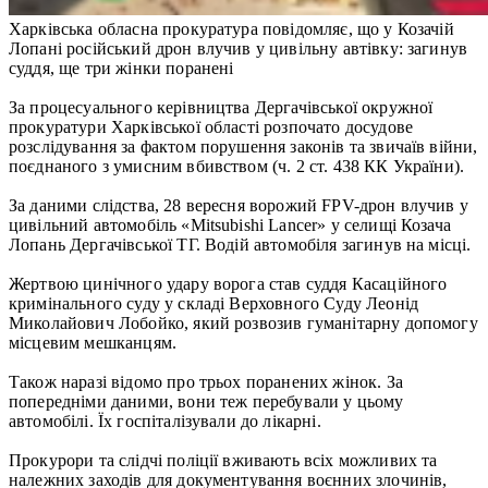
Харківська обласна прокуратура повідомляє, що у Козачій
Лопані російський дрон влучив у цивільну автівку: загинув
суддя, ще три жінки поранені
За процесуального керівництва Дергачівської окружної
прокуратури Харківської області розпочато досудове
розслідування за фактом порушення законів та звичаїв війни,
поєднаного з умисним вбивством (ч. 2 ст. 438 КК України).
За даними слідства, 28 вересня ворожий FPV-дрон влучив у
цивільний автомобіль «Mitsubishi Lancer» у селищі Козача
Лопань Дергачівської ТГ. Водій автомобіля загинув на місці.
Жертвою цинічного удару ворога став суддя Касаційного
кримінального суду у складі Верховного Суду Леонід
Миколайович Лобойко, який розвозив гуманітарну допомогу
місцевим мешканцям.
Також наразі відомо про трьох поранених жінок. За
попередніми даними, вони теж перебували у цьому
автомобілі. Їх госпіталізували до лікарні.
Прокурори та слідчі поліції вживають всіх можливих та
належних заходів для документування воєнних злочинів,