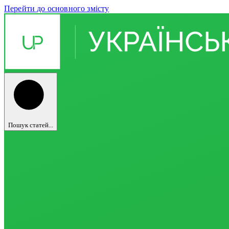
Перейти до основного змісту
Пошук статей...