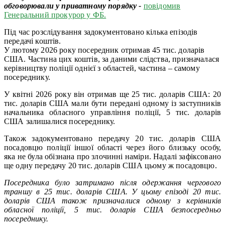
обговорювали у приватному порядку -
повідомив
Генеральний прокурор у ФБ.
Під час розслідування задокументовано кілька епізодів
передачі коштів.
У лютому 2026 року посередник отримав 45 тис. доларів
США. Частина цих коштів, за даними слідства, призначалася
керівництву поліції однієї з областей, частина – самому
посереднику.
У квітні 2026 року він отримав ще 25 тис. доларів США: 20
тис. доларів США мали бути передані одному із заступників
начальника обласного управління поліції, 5 тис. доларів
США залишалися посереднику.
Також задокументовано передачу 20 тис. доларів США
посадовцю поліції іншої області через його близьку особу,
яка не була обізнана про злочинні наміри. Надалі зафіксовано
ще одну передачу 20 тис. доларів США цьому ж посадовцю.
Посередника було затримано після одержання чергового
траншу в 25 тис. доларів США. У цьому епізоді 20 тис.
доларів США також призначалися одному з керівників
обласної поліції, 5 тис. доларів США безпосередньо
посереднику.