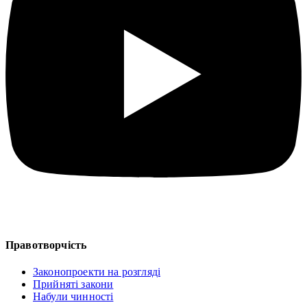
Правотворчість
Законопроекти на розгляді
Прийняті закони
Набули чинності