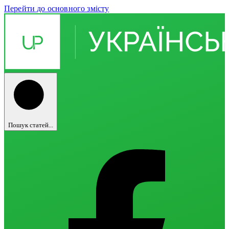
Перейти до основного змісту
Пошук статей...