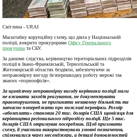
Світлина - UP,AI
Масштабну корупційну схему, що діяла у Національній
поліції, викрито прокурорами
Офісу Генерального
прокурора
та СБУ.
За даними слідства, керівництво територіальних підрозділів
поліції в Івано-Франківській, Тернопільській та
Житомирській областях бездіяли, забезпечуючи за
неправомірну вигоду безперешкодну роботу мережі так
званих «порноофісів».
За щомісячну неправомірну вигоду керівники поліції мали
не вживати заходів реагування, не документувати
правопорушення, не припиняти незаконну діяльність та
завчасно попереджати про можливі перевірки. Розмір
«абонплати» становив 20 тис. доларів США щомісяця для
керівництва регіонального підрозділу поліції. Ще 5 тис.
доларів США отримував посередник. Щоб приховати
схему, її учасники використовували умовні позначення,
спілкувалися через месенджери, а деталі домовленостей