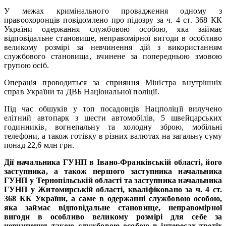
У межах кримінального провадження одному з
правоохоронців повідомлено про підозру за ч. 4 ст. 368 КК
України одержання службовою особою, яка займає
відповідальне становище, неправомірної вигоди в особливо
великому розмірі за невчинення дій з використанням
службового становища, вчинене за попередньою змовою
групою осіб.
Операція проводиться за сприяння Міністра внутрішніх
справ України та ДВБ Національної поліції.
Під час обшуків у топ посадовців Нацполіції вилучено
елітний автопарк з шести автомобілів, 5 швейцарських
годинників, вогнепальну та холодну зброю, мобільні
телефони, а також готівку в різних валютах на загальну суму
понад 22,6 млн грн.
Дії начальника ГУНП в Івано-Франківській області, його
заступника, а також першого заступника начальника
ГУНП у Тернопільській області та заступника начальника
ГУНП у Житомирській області, кваліфіковано за ч. 4 ст.
368 КК України, а саме в одержанні службовою особою,
яка займає відповідальне становище, неправомірної
вигоди в особливо великому розмірі для себе за
невчинення такою службовою особою в інтересах третіх