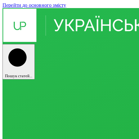
Перейти до основного змісту
Пошук статей...