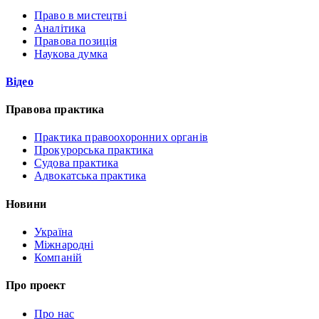
Право в мистецтві
Аналітика
Правова позиція
Наукова думка
Відео
Правова практика
Практика правоохоронних органів
Прокурорська практика
Судова практика
Адвокатська практика
Новини
Україна
Міжнародні
Компаній
Про проект
Про нас