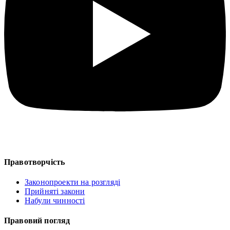
Правотворчість
Законопроекти на розгляді
Прийняті закони
Набули чинності
Правовий погляд