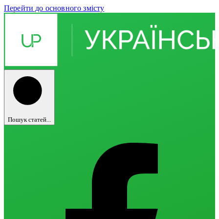
Перейти до основного змісту
Пошук статей...