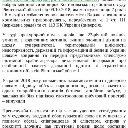
набрав законної сили вирок Костопільського районного суду
Рівненської області від 09.10.2018, яким засуджено до 7 років
і 6 місяців позбавлення волі жителя міста Вараш за вчинення
кримінальних правопорушень, передбачених ч. 1 ст. 111
(державна зрада) та ст. 113 КК України (диверсія).
У суді прокурор-обвинувач довів, що 22-річний чоловік
умисно, з корисливих мотивів, вчинив злочинні діяння на
шкоду суверенітетові, територіальній цілісності,
недоторканості, державній та інформаційній безпеці України
шляхом збирання та передачі представникам спецслужб
іноземної країни-агресора деталізованої інформації про
особливості захисту діяльності одного зі стратегічно
важливих об’єктів Рівненської області.
У травні 2018 року зловмисник намагався вчинити диверсію
шляхом підриву об’єкта народногосподарського значення,
однак співробітники органів безпеки запобігли вибуху, а
закладений біля підніжжя електроопори вибуховий пристрій
– вилучили.
Прес-служба наголосила: під час досудового розслідування
та у судовому засіданні обвинувачений свою вину визнав у
повному обсязі, співпрацював зі слідством, сприяв у
розкритті злочину, дав ґрунтовні покази щодо обставин