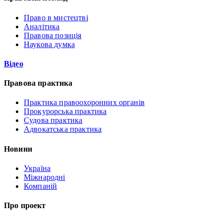
Право в мистецтві
Аналітика
Правова позиція
Наукова думка
Відео
Правова практика
Практика правоохоронних органів
Прокурорська практика
Судова практика
Адвокатська практика
Новини
Україна
Міжнародні
Компаній
Про проект