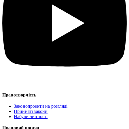
Правотворчість
Законопроекти на розгляді
Прийняті закони
Набули чинності
Правовий погляд