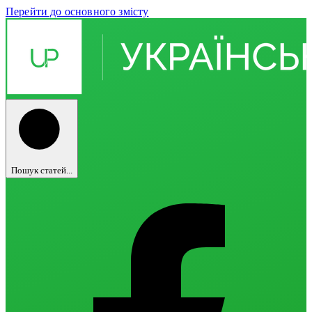
Перейти до основного змісту
Пошук статей...