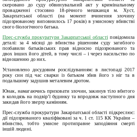
скеровано до суду обвинувальний акт у кримінальному
провадженні стосовно 18-річного мешканця м. Хуст,
Закарпатської області (на момент вчинення злочину
підозрюваному виповнилось 17 років) в умисному вбивстві
свого біологічного батька.
Прес-служба прокуратури Закарпатської області
повідомила
деталі: за 4 місяці до вбивства рішенням суду загиблого
позбавили батьківських прав відносно підозрюваного та
двох інших його дітей, в тому числі – і через насильство по
відношенню до них.
Установлено досудовим розслідуванням: в листопаді 2017
року син під час сварки із батьком збив його з ніг та в
подальшому задушив металевим дротом.
Юнак, намагаючись приховати злочин, закинув тіло вбитого
в колодязь на подвір’ї будинку та впродовж наступного дня
закидав його зверху камінням.
Прес-служба прокуратури Закарпатської області підкреслює:
дії підозрюваного кваліфіковані за ч. 1 ст. 115 КК України –
вбивство, тобто умисне протиправне заподіяння смерті
іншій людині.