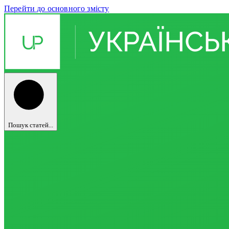
Перейти до основного змісту
Пошук статей...