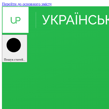
Перейти до основного змісту
Пошук статей...