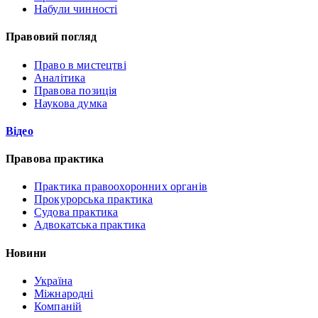
Набули чинності
Правовий погляд
Право в мистецтві
Аналітика
Правова позиція
Наукова думка
Відео
Правова практика
Практика правоохоронних органів
Прокурорська практика
Судова практика
Адвокатська практика
Новини
Україна
Міжнародні
Компаній