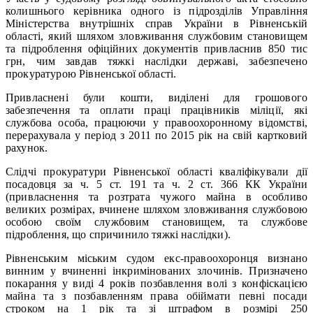
колишнього керівника одного із підрозділів Управління
Міністерства внутрішніх справ України в Рівненській
області, який шляхом зловживання службовим становищем
та підроблення офіційних документів привласнив 850 тис
грн, чим завдав тяжкі наслідки державі, забезпечено
прокуратурою Рівненської області.
Привласнені були кошти, виділені для грошового
забезпечення та оплати праці працівників міліції, які
службова особа, працюючи у правоохоронному відомстві,
перерахувала у період з 2011 по 2015 рік на свій картковий
рахунок.
Слідчі прокуратури Рівненської області кваліфікували дії
посадовця за ч. 5 ст. 191 та ч. 2 ст. 366 КК України
(привласнення та розтрата чужого майна в особливо
великих розмірах, вчинене шляхом зловживання службовою
особою своїм службовим становищем, та службове
підроблення, що спричинило тяжкі наслідки).
Рівненським міським судом екс-правоохоронця визнано
винним у вчиненні інкримінованих злочинів. Призначено
покарання у виді 4 років позбавлення волі з конфіскацією
майна та з позбавленням права обіймати певні посади
строком на 1 рік та зі штрафом в розмірі 250