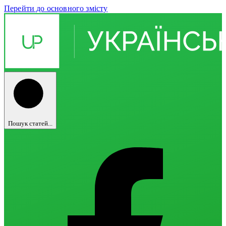
Перейти до основного змісту
Пошук статей...