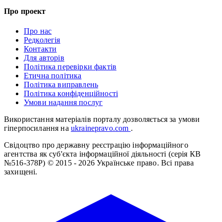
Про проект
Про нас
Редколегія
Контакти
Для авторів
Політика перевірки фактів
Етична політика
Політика виправлень
Політика конфіденційності
Умови надання послуг
Використання матеріалів порталу дозволяється за умови
гіперпосилання на
ukrainepravo.com
.
Свідоцтво про державну реєстрацію інформаційного
агентства як суб'єкта інформаційної діяльності (серія КВ
№516-378Р)
© 2015 - 2026 Українське право. Всі права
захищені.