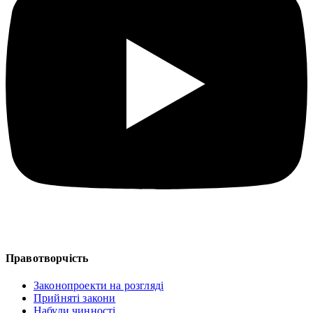
Правотворчість
Законопроекти на розгляді
Прийняті закони
Набули чинності