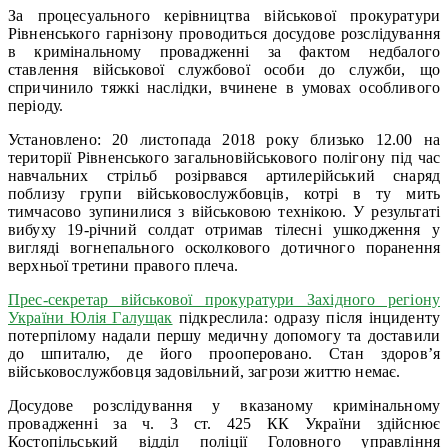
За процесуального керівництва військової прокуратури
Рівненського гарнізону проводиться досудове розслідування
в кримінальному провадженні за фактом недбалого
ставлення військової службової особи до служби, що
спричинило тяжкі наслідки, вчинене в умовах особливого
періоду.
Установлено: 20 листопада 2018 року близько 12.00 на
території Рівненського загальновійськового полігону під час
навчальних стрільб розірвався артилерійський снаряд
поблизу групи військовослужбовців, котрі в ту мить
тимчасово зупинилися з військовою технікою. У результаті
вибуху 19-річний солдат отримав тілесні ушкодження у
вигляді вогнепального осколкового дотичного поранення
верхньої третини правого плеча.
Прес-секретар військової прокуратури Західного регіону
України Юлія Галущак
підкреслила: одразу після інциденту
потерпілому надали першу медичну допомогу та доставили
до шпиталю, де його прооперовано. Стан здоров’я
військовослужбовця задовільний, загрози життю немає.
Досудове розслідування у вказаному кримінальному
провадженні за ч. 3 ст. 425 КК України здійснює
Костопільський відділ поліції Головного управління