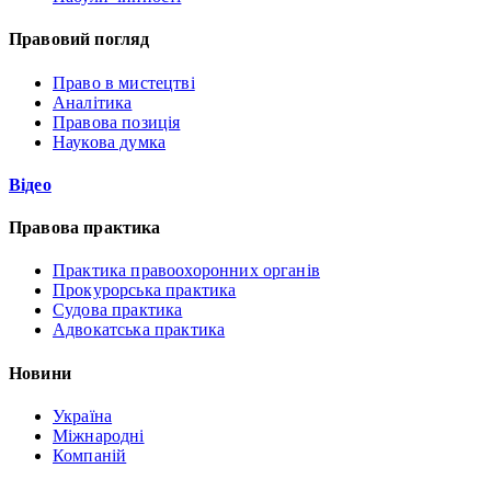
Правовий погляд
Право в мистецтві
Аналітика
Правова позиція
Наукова думка
Відео
Правова практика
Практика правоохоронних органів
Прокурорська практика
Судова практика
Адвокатська практика
Новини
Україна
Міжнародні
Компаній