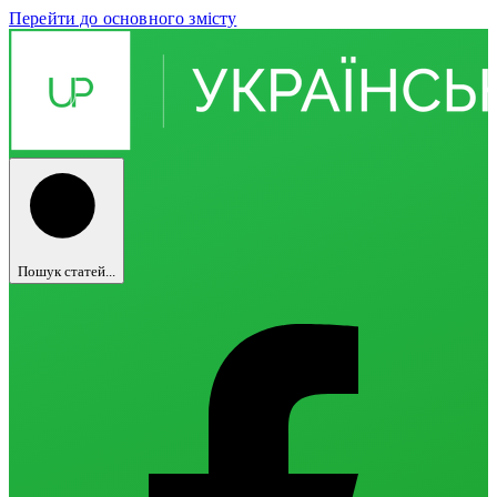
Перейти до основного змісту
Пошук статей...