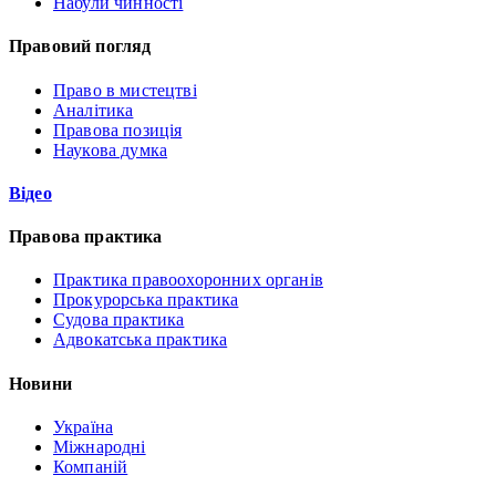
Набули чинності
Правовий погляд
Право в мистецтві
Аналітика
Правова позиція
Наукова думка
Відео
Правова практика
Практика правоохоронних органів
Прокурорська практика
Судова практика
Адвокатська практика
Новини
Україна
Міжнародні
Компаній