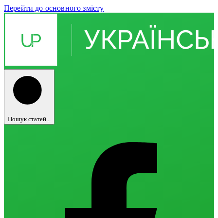
Перейти до основного змісту
Пошук статей...