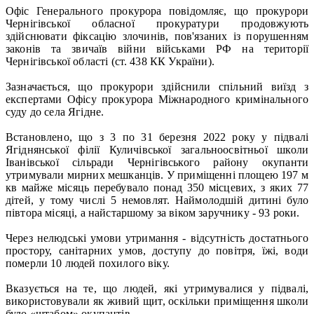
Офіс Генерального прокурора повідомляє, що прокурори
Чернігівської обласної прокуратури продовжують
здійснювати фіксацію злочинів, пов'язаних із порушенням
законів та звичаїв війни військами РФ на території
Чернігівської області (ст. 438 КК України).
Зазначається, що прокурори здійснили спільний виїзд з
експертами Офісу прокурора Міжнародного кримінального
суду до села Ягідне.
Встановлено, що з 3 по 31 березня 2022 року у підвалі
Ягіднянської філії Куличівської загальноосвітньої школи
Іванівської сільради Чернігівського району окупанти
утримували мирних мешканців. У приміщенні площею 197 м
кв майже місяць перебувало понад 350 місцевих, з яких 77
дітей, у тому числі 5 немовлят. Наймолодшій дитині було
півтора місяці, а найстаршому за віком заручнику - 93 роки.
Через нелюдські умови утримання - відсутність достатнього
простору, санітарних умов, доступу до повітря, їжі, води
померли 10 людей похилого віку.
Вказується на те, що людей, які утримувалися у підвалі,
використовували як живий щит, оскільки приміщення школи
було «штабом» окупантів.