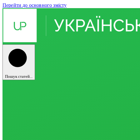
Перейти до основного змісту
Пошук статей...