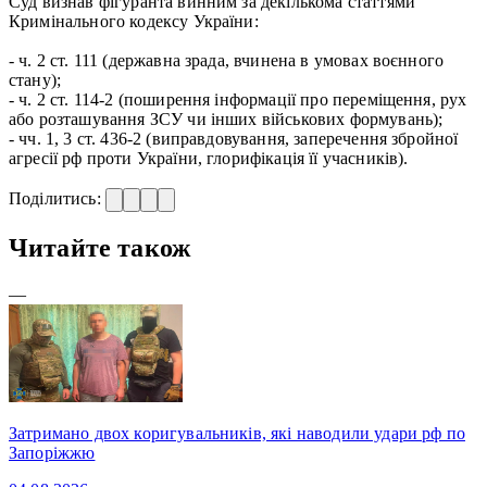
Суд визнав фігуранта винним за декількома статтями
Кримінального кодексу України:
- ч. 2 ст. 111 (державна зрада, вчинена в умовах воєнного
стану);
- ч. 2 ст. 114-2 (поширення інформації про переміщення, рух
або розташування ЗСУ чи інших військових формувань);
- чч. 1, 3 ст. 436-2 (виправдовування, заперечення збройної
агресії рф проти України, глорифікація її учасників).
Поділитись:
Читайте також
—
Затримано двох коригувальників, які наводили удари рф по
Запоріжжю