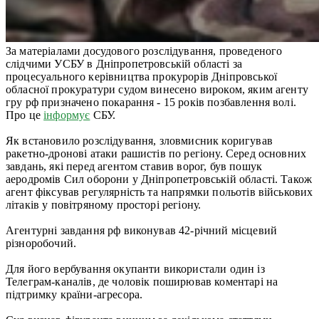
За матеріалами досудового розслідування, проведеного
слідчими УСБУ в Дніпропетровській області за
процесуального керівництва прокурорів Дніпровської
обласної прокуратури судом винесено вироком, яким агенту
гру рф призначено покарання - 15 років позбавлення волі.
Про це
інформує
СБУ.
Як встановило розслідування, зловмисник коригував
ракетно-дронові атаки рашистів по регіону. Серед основних
завдань, які перед агентом ставив ворог, був пошук
аеродромів Сил оборони у Дніпропетровській області. Також
агент фіксував регулярність та напрямки польотів військових
літаків у повітряному просторі регіону.
Агентурні завдання рф виконував 42-річний місцевий
різноробочий.
Для його вербування окупанти використали один із
Телеграм-каналів, де чоловік поширював коментарі на
підтримку країни-агресора.