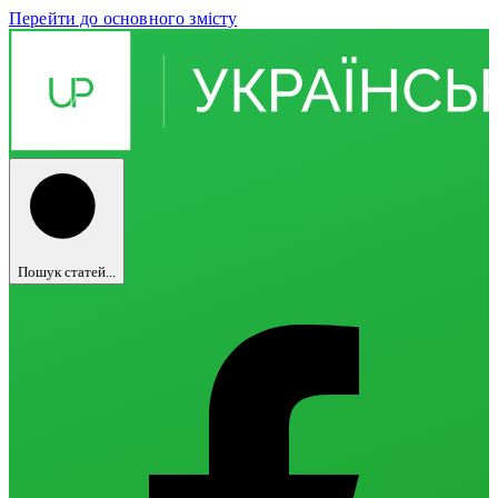
Перейти до основного змісту
Пошук статей...