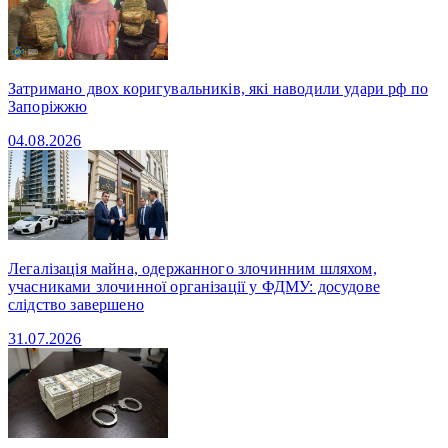
Затримано двох коригувальників, які наводили удари рф по
Запоріжжю
04.08.2026
Легалізація майна, одержанного злочинним шляхом,
учасниками злочинної організації у ФДМУ: досудове
слідство завершено
31.07.2026