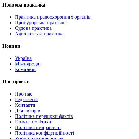
Правова практика
Практика правоохоронних органів
Прокурорська практика
Судова практика
Адвокатська практика
Новини
Україна
Міжнародні
Компаній
Про проект
Про нас
Редколегія
Контакти
Для авторів
Політика перевірки фактів
Етична політика
Політика виправлень
Політика конфіденційності
Умови надання послуг