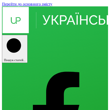
Перейти до основного змісту
Пошук статей...