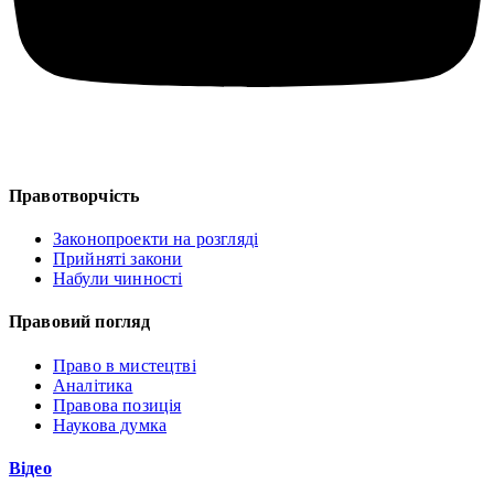
Правотворчість
Законопроекти на розгляді
Прийняті закони
Набули чинності
Правовий погляд
Право в мистецтві
Аналітика
Правова позиція
Наукова думка
Відео