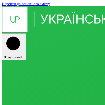
Перейти до основного змісту
Пошук статей...