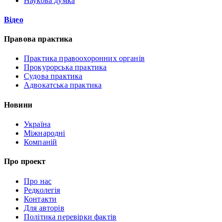
Наукова думка
Відео
Правова практика
Практика правоохоронних органів
Прокурорська практика
Судова практика
Адвокатська практика
Новини
Україна
Міжнародні
Компаній
Про проект
Про нас
Редколегія
Контакти
Для авторів
Політика перевірки фактів