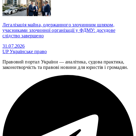
Легалізація майна, одержанного злочинним шляхом,
учасниками злочинної організації у ФДМУ: досудове
слідство завершено
31.07.2026
UP
Українське право
Правовий портал України — аналітика, судова практика,
законотворчість та правові новини для юристів і громадян.