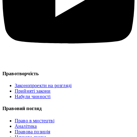
Правотворчість
Законопроекти на розгляді
Прийняті закони
Набули чинності
Правовий погляд
Право в мистецтві
Аналітика
Правова позиція