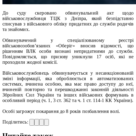
До суду скеровано обвинувальний акт щодо
військовослужбовця ТЦК з Дніпра, який безпідставно
списував з військового обліку придатних до служби родичів
та знайомих.
Обвинувачений у спеціалізованому реєстрі
військовозобов’язаних «Оберіг» вносив відомості, що
рішенням ВЛК особи визнані непридатними до служби.
Повідомляється, що призову уникнули 17 осіб, які не
проходили жодної комісії.
Військовослужбовець обвинувачується у несанкціонованій
зміні інформації, яка оброблюється в автоматизованих
системах, вчинена особою, яка має право доступу до неї,
вчиненій повторно та перешкоджанні законній діяльності
Збройних Сил України та інших військових формувань в
особливий період (ч. 1, 3 ст. 362 та ч. 1 ст. 114-1 КК України).
Особі загрожує покарання до 8 років позбавлення волі.
Поділитись:
Читайте також