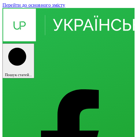
Перейти до основного змісту
Пошук статей...