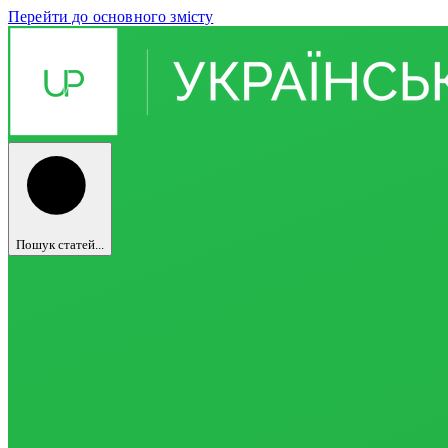
Перейти до основного змісту
Пошук статей...