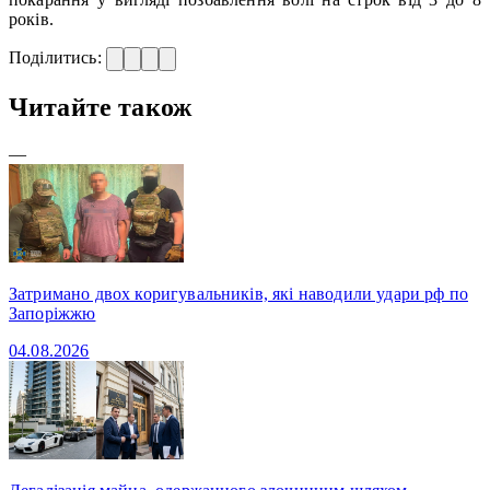
років.
Поділитись:
Читайте також
—
Затримано двох коригувальників, які наводили удари рф по
Запоріжжю
04.08.2026