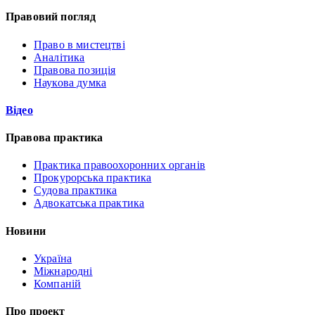
Правовий погляд
Право в мистецтві
Аналітика
Правова позиція
Наукова думка
Відео
Правова практика
Практика правоохоронних органів
Прокурорська практика
Судова практика
Адвокатська практика
Новини
Україна
Міжнародні
Компаній
Про проект