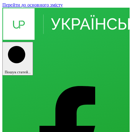
Перейти до основного змісту
Пошук статей...