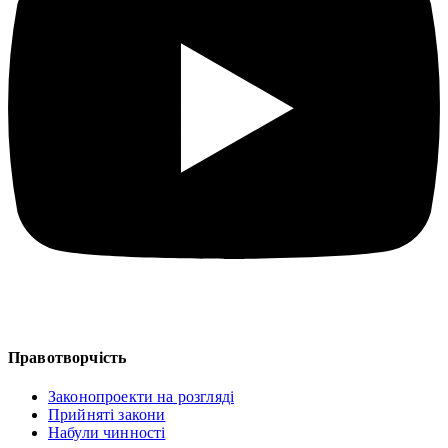
Правотворчість
Законопроекти на розгляді
Прийняті закони
Набули чинності