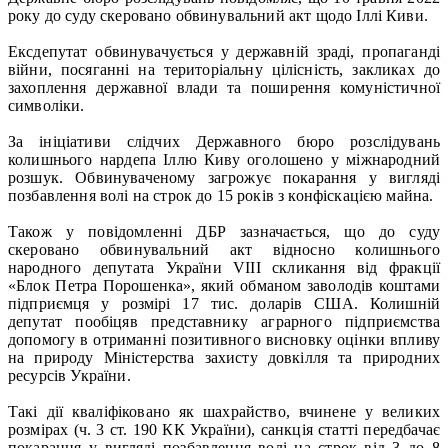
року до суду скеровано обвинувальний акт щодо Іллі Киви.
Ексдепутат обвинувачується у державній зраді, пропаганді
війни, посяганні на територіальну цілісність, закликах до
захоплення державної влади та поширення комуністичної
символіки.
За ініціативи слідчих Державного бюро розслідувань
колишнього нардепа Іллю Киву оголошено у міжнародний
розшук. Обвинуваченому загрожує покарання у вигляді
позбавлення волі на строк до 15 років з конфіскацією майна.
Також у повідомленні ДБР зазначається, що до суду
скеровано обвинувальний акт відносно колишнього
народного депутата України VIII скликання від фракції
«Блок Петра Порошенка», який обманом заволодів коштами
підприємця у розмірі 17 тис. доларів США. Колишній
депутат пообіцяв представнику аграрного підприємства
допомогу в отриманні позитивного висновку оцінки впливу
на природу Міністерства захисту довкілля та природних
ресурсів України.
Такі дії кваліфіковано як шахрайство, вчинене у великих
розмірах (ч. 3 ст. 190 КК України), санкція статті передбачає
покарання у вигляді позбавлення волі на строк від 3 до 8