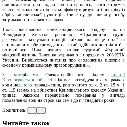
повідомлення про подію від потерпілого, який отримав
тілесні ушкодження під час конфлікту в результаті пострілу із
обрізу мисливської рушниці. Причетну до злочину особу
затримали по «гарячих слідах».
Т.в.о. начальника Олександрійського відділу поліції
Володимир Хвостов розповів: «Працівники групи
реагування патрульної поліції виїхали на місце події та
встановили особу громадянина, який здійснив постріл в бік
потерпілого. Ним виявися раніше судимий 40-річний
місцевий житель. Чоловіка затримано в порядку ст. 208 КПК
України. Вирішується питання про оголошення підозри в
скоєному кримінальному правопорушенні».
За матеріалами Олександрійського відділу
поліції
Кіровоградської області
відомо: розслідування у рамках
кримінального провадження, розпочатого за ч. 2 ст. 15 ч. 1
ст. 115 (замах на вбивство) Кримінального кодексу України,
триває. Законом передбачено покарання у вигляді
позбавлення волі на строк від семи до п'ятнадцяти років.
Поділитись:
Читайте також