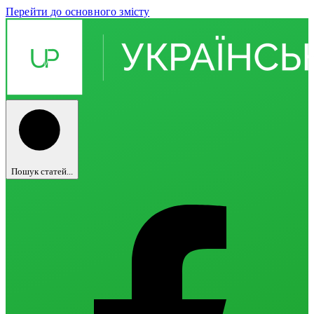
Перейти до основного змісту
Пошук статей...