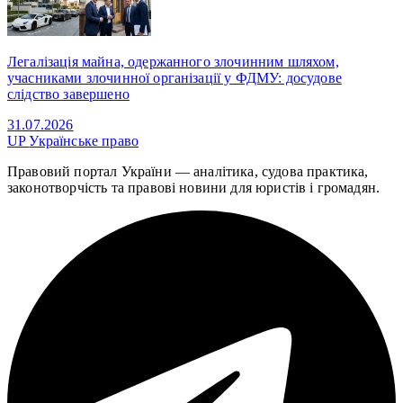
Легалізація майна, одержанного злочинним шляхом,
учасниками злочинної організації у ФДМУ: досудове
слідство завершено
31.07.2026
UP
Українське право
Правовий портал України — аналітика, судова практика,
законотворчість та правові новини для юристів і громадян.