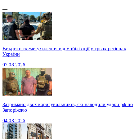
—
Викрито схеми ухилення від мобілізації у трьох регіонах
України
07.08.2026
Затримано двох коригувальників, які наводили удари рф по
Запоріжжю
04.08.2026