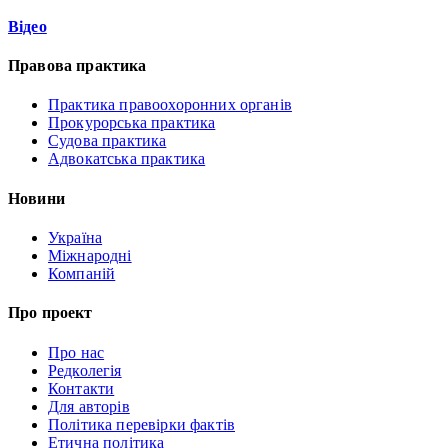
Відео
Правова практика
Практика правоохоронних органів
Прокурорська практика
Судова практика
Адвокатська практика
Новини
Україна
Міжнародні
Компаній
Про проект
Про нас
Редколегія
Контакти
Для авторів
Політика перевірки фактів
Етична політика