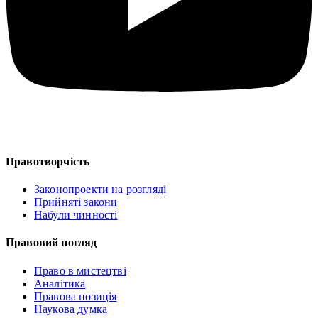
Правотворчість
Законопроекти на розгляді
Прийняті закони
Набули чинності
Правовий погляд
Право в мистецтві
Аналітика
Правова позиція
Наукова думка