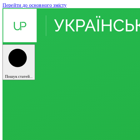
Перейти до основного змісту
Пошук статей...