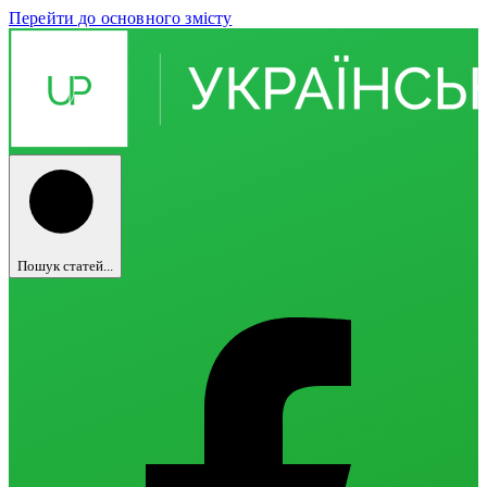
Перейти до основного змісту
Пошук статей...