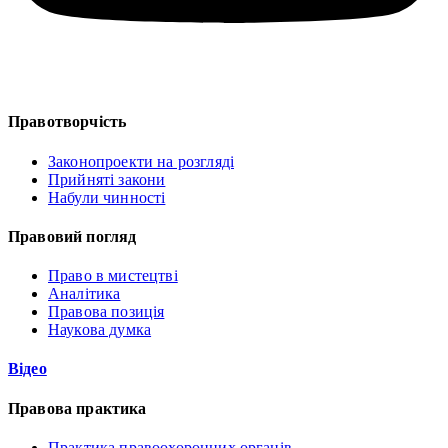
Правотворчість
Законопроекти на розгляді
Прийняті закони
Набули чинності
Правовий погляд
Право в мистецтві
Аналітика
Правова позиція
Наукова думка
Відео
Правова практика
Практика правоохоронних органів