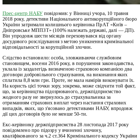
Прес-центр НАБУ
повідомив: у Вінниці учора, 10 травня
2018 року, детективи Національного антикорупційного бюро
України затримали колишнього керівника ПрАТ «Київ –
Дніпровське МППЗТ» (100% належать державі, далі — ДП).
Він упродовж шести місяців переховувався від органу
досудового розслідування з метою уникнення кримінальної
відповідальності за корупційний злочин.
Слідство встановило: особа, зловживаючи службовим
становищем, восени 2016 року, в порушення законодавства,
уклала із заздалегідь визначеною страховою компанією два
договори добровільного страхування, на виконання яких
сплатила 8,8 млн грн. Проте, не мала намірів виконувати їх.
На користь цієї точки зору, зокрема, може свідчити той факт,
що, за керівництва підозрюваного, держпідприємство
жодного разу не звернулось до страхувальника за
отриманням страхових виплат через настання страхових
випадків, яких, що з'ясовано детективами НАБУ, впродовж
дії цих договорів було не менше 50-ти.
Екс-керівнику держпідприємства 28 листопада 2017 року
повідомлено про підозру у вчиненні злочину,
кваліфікованого за ч.2 ст.364 Кримінального кодексу України