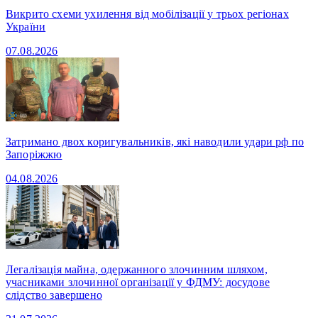
Викрито схеми ухилення від мобілізації у трьох регіонах
України
07.08.2026
Затримано двох коригувальників, які наводили удари рф по
Запоріжжю
04.08.2026
Легалізація майна, одержанного злочинним шляхом,
учасниками злочинної організації у ФДМУ: досудове
слідство завершено