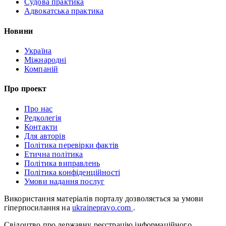
Судова практика
Адвокатська практика
Новини
Україна
Міжнародні
Компаній
Про проект
Про нас
Редколегія
Контакти
Для авторів
Політика перевірки фактів
Етична політика
Політика виправлень
Політика конфіденційності
Умови надання послуг
Використання матеріалів порталу дозволяється за умови
гіперпосилання на
ukrainepravo.com
.
Свідоцтво про державну реєстрацію інформаційного