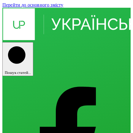
Перейти до основного змісту
Пошук статей...