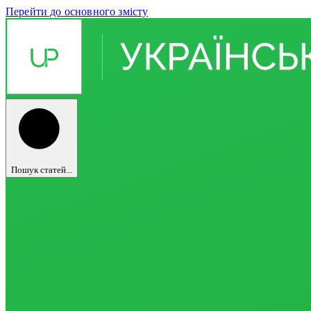
Перейти до основного змісту
Пошук статей...