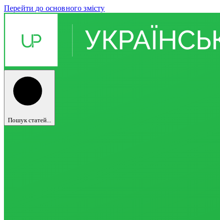
Перейти до основного змісту
Пошук статей...